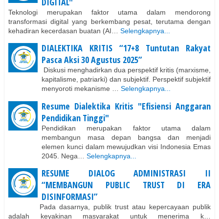
DIGITAL"
Teknologi merupakan faktor utama dalam mendorong
transformasi digital yang berkembang pesat, terutama dengan
kehadiran kecerdasan buatan (AI…
Selengkapnya...
DIALEKTIKA KRITIS “17+8 Tuntutan Rakyat
Pasca Aksi 30 Agustus 2025”
Diskusi menghadirkan dua perspektif kritis (marxisme,
kapitalisme, patriarki) dan subjektif. Perspektif subjektif
menyoroti mekanisme …
Selengkapnya...
Resume Dialektika Kritis "Efisiensi Anggaran
Pendidikan Tinggi"
Pendidikan merupakan faktor utama dalam
membangun masa depan bangsa dan menjadi
elemen kunci dalam mewujudkan visi Indonesia Emas
2045. Nega…
Selengkapnya...
RESUME DIALOG ADMINISTRASI II
“MEMBANGUN PUBLIC TRUST DI ERA
DISINFORMASI”
Pada dasarnya, publik trust atau kepercayaan publik
adalah keyakinan masyarakat untuk menerima k…