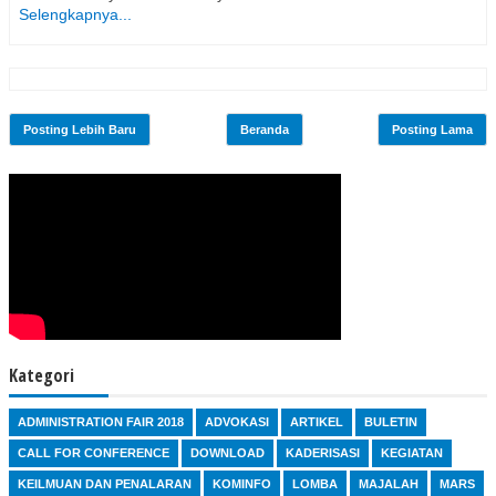
Selengkapnya...
Posting Lebih Baru
Beranda
Posting Lama
Kategori
ADMINISTRATION FAIR 2018
ADVOKASI
ARTIKEL
BULETIN
CALL FOR CONFERENCE
DOWNLOAD
KADERISASI
KEGIATAN
KEILMUAN DAN PENALARAN
KOMINFO
LOMBA
MAJALAH
MARS