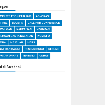
egori
MINISTRATION FAIR 2018
ADVOKASI
TIKEL
BULETIN
CALL FOR CONFERENCE
OWNLOAD
KADERISASI
KEGIATAN
ILMUAN DAN PENALARAN
KOMINFO
OMBA
MAJALAH
MARS
NAT DAN BAKAT
RESENSI BUKU
RESUME
PUTAR UNHAS
TENTANG
UNHAS
i di Facebook