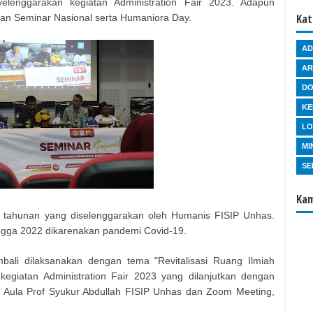
elenggarakan kegiatan Administration Fair 2023. Adapun
Kat
 dan Seminar Nasional serta Humaniora Day.
AD
AR
D
KE
L
MI
SE
Kam
n tahunan yang diselenggarakan oleh Humanis FISIP Unhas.
ngga 2022 dikarenakan pandemi Covid-19.
mbali dilaksanakan dengan tema "Revitalisasi Ruang Ilmiah
egiatan Administration Fair 2023 yang dilanjutkan dengan
di Aula Prof Syukur Abdullah FISIP Unhas dan Zoom Meeting,