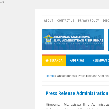
-->
ABOUT
CONTACT US
PRIVACY POLICY
DIS
BERANDA
KADERISASI
KEILMUAN 
Home
»
Uncategories
»
Press Release Administ
Press Release Administration 
Himpunan Mahasiswa Ilmu Administrasi