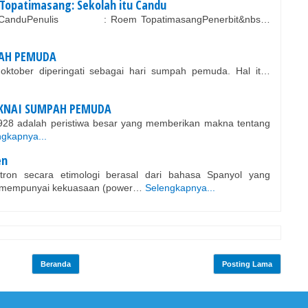
Topatimasang: Sekolah itu Candu
tu CanduPenulis : Roem TopatimasangPenerbit&nbs…
PAH PEMUDA
peringati sebagai hari sumpah pemuda. Hal it…
AKNAI SUMPAH PEMUDA
adalah peristiwa besar yang memberikan makna tentang
gkapnya...
en
patron secara etimologi berasal dari bahasa Spanyol yang
ng mempunyai kekuasaan (power…
Selengkapnya...
Beranda
Posting Lama