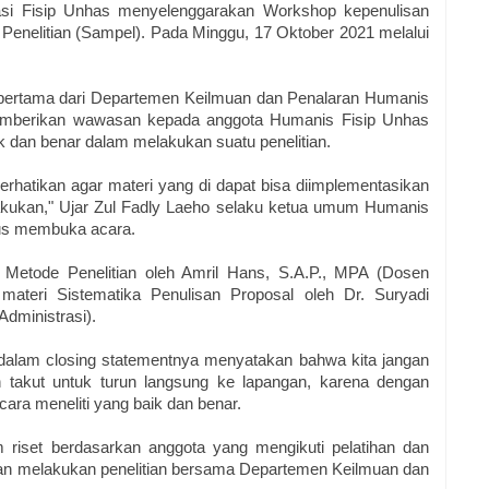
si Fisip Unhas menyelenggarakan Workshop kepenulisan 
 Penelitian (Sampel). Pada Minggu, 17 Oktober 2021 melalui 
 pertama dari Departemen Keilmuan dan Penalaran Humanis 
emberikan wawasan kepada anggota Humanis Fisip Unhas 
 dan benar dalam melakukan suatu penelitian.
hatikan agar materi yang di dapat bisa diimplementasikan 
lakukan," Ujar Zul Fadly Laeho selaku ketua umum Humanis 
gus membuka acara.
 Metode Penelitian oleh Amril Hans, S.A.P., MPA (Dosen 
materi Sistematika Penulisan Proposal oleh Dr. Suryadi 
dministrasi).
 dalam closing statementnya menyatakan bahwa kita jangan 
n takut untuk turun langsung ke lapangan, karena dengan 
ara meneliti yang baik dan benar.
im riset berdasarkan anggota yang mengikuti pelatihan dan 
an melakukan penelitian bersama Departemen Keilmuan dan 