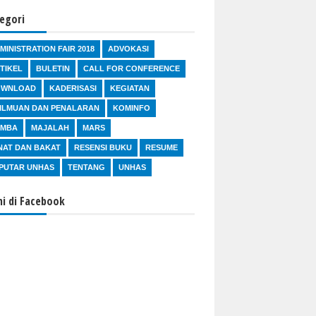
egori
MINISTRATION FAIR 2018
ADVOKASI
TIKEL
BULETIN
CALL FOR CONFERENCE
OWNLOAD
KADERISASI
KEGIATAN
ILMUAN DAN PENALARAN
KOMINFO
OMBA
MAJALAH
MARS
NAT DAN BAKAT
RESENSI BUKU
RESUME
PUTAR UNHAS
TENTANG
UNHAS
i di Facebook