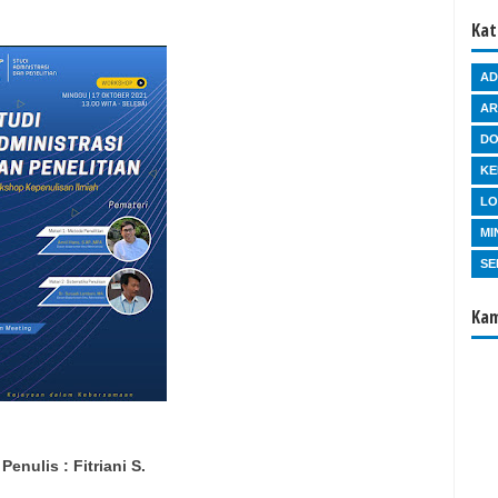
Kat
AD
AR
D
KE
L
MI
SE
Kam
Penulis : Fitriani S.