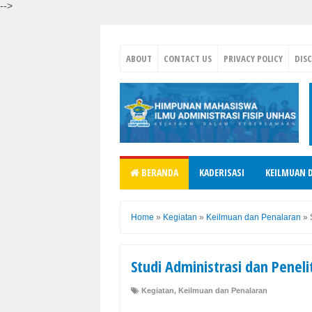
-->
ABOUT
CONTACT US
PRIVACY POLICY
DIS
BERANDA
KADERISASI
KEILMUAN 
Home
»
Kegiatan
»
Keilmuan dan Penalaran
»
Studi Administrasi dan Peneli
Kegiatan
,
Keilmuan dan Penalaran