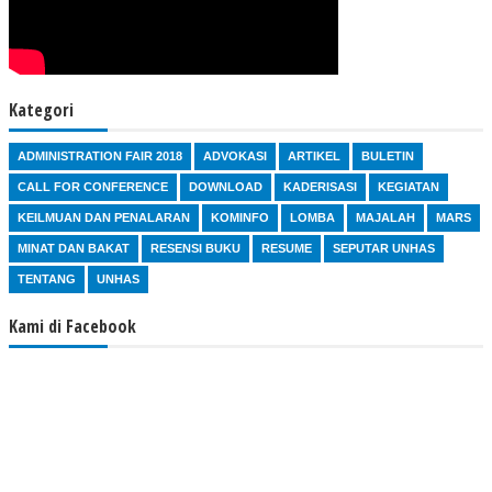
Kategori
ADMINISTRATION FAIR 2018
ADVOKASI
ARTIKEL
BULETIN
CALL FOR CONFERENCE
DOWNLOAD
KADERISASI
KEGIATAN
KEILMUAN DAN PENALARAN
KOMINFO
LOMBA
MAJALAH
MARS
MINAT DAN BAKAT
RESENSI BUKU
RESUME
SEPUTAR UNHAS
TENTANG
UNHAS
Kami di Facebook