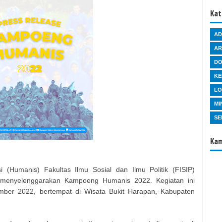
Kat
AD
AR
D
KE
L
MI
SE
Kam
 (Humanis) Fakultas Ilmu Sosial dan Ilmu Politik (FISIP)
h menyelenggarakan Kampoeng Humanis 2022. Kegiatan ini
mber 2022, bertempat di Wisata Bukit Harapan, Kabupaten