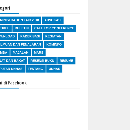
egori
MINISTRATION FAIR 2018
ADVOKASI
TIKEL
BULETIN
CALL FOR CONFERENCE
OWNLOAD
KADERISASI
KEGIATAN
ILMUAN DAN PENALARAN
KOMINFO
OMBA
MAJALAH
MARS
NAT DAN BAKAT
RESENSI BUKU
RESUME
PUTAR UNHAS
TENTANG
UNHAS
i di Facebook