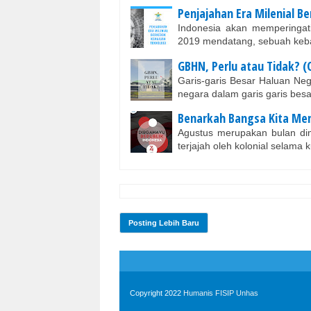
Penjajahan Era Milenial 
Indonesia akan memperingat
2019 mendatang, sebuah keb
GBHN, Perlu atau Tidak? (
Garis-garis Besar Haluan Ne
negara dalam garis garis bes
Benarkah Bangsa Kita Me
Agustus merupakan bulan di
terjajah oleh kolonial selama 
Posting Lebih Baru
Copyright 2022
Humanis FISIP Unhas