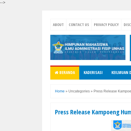
-->
ABOUT
CONTACT US
PRIVACY POLICY
DIS
BERANDA
KADERISASI
KEILMUAN 
Home
»
Uncategories
»
Press Release Kampo
Press Release Kampoeng Hum