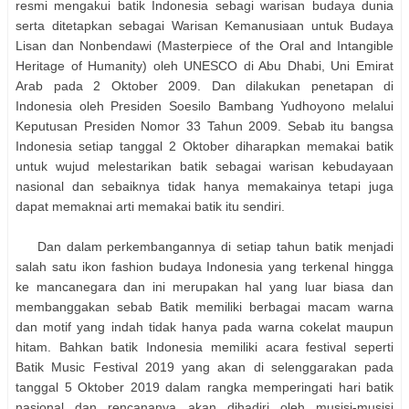
resmi mengakui batik Indonesia sebagi warisan budaya dunia
serta ditetapkan sebagai Warisan Kemanusiaan untuk Budaya
Lisan dan Nonbendawi (Masterpiece of the Oral and Intangible
Heritage of Humanity) oleh UNESCO di Abu Dhabi, Uni Emirat
Arab pada 2 Oktober 2009. Dan dilakukan penetapan di
Indonesia oleh Presiden Soesilo Bambang Yudhoyono melalui
Keputusan Presiden Nomor 33 Tahun 2009. Sebab itu bangsa
Indonesia setiap tanggal 2 Oktober diharapkan memakai batik
untuk wujud melestarikan batik sebagai warisan kebudayaan
nasional dan sebaiknya tidak hanya memakainya tetapi juga
dapat memaknai arti memakai batik itu sendiri.
Dan dalam perkembangannya di setiap tahun batik menjadi
salah satu ikon fashion budaya Indonesia yang terkenal hingga
ke mancanegara dan ini merupakan hal yang luar biasa dan
membanggakan sebab Batik memiliki berbagai macam warna
dan motif yang indah tidak hanya pada warna cokelat maupun
hitam. Bahkan batik Indonesia memiliki acara festival seperti
Batik Music Festival 2019 yang akan di selenggarakan pada
tanggal 5 Oktober 2019 dalam rangka memperingati hari batik
nasional dan rencananya akan dihadiri oleh musisi-musisi