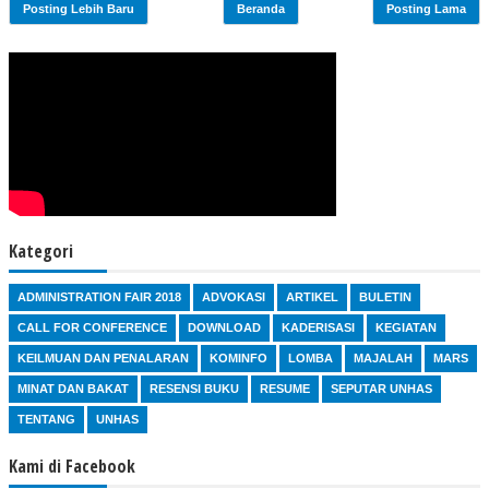
Posting Lebih Baru
Beranda
Posting Lama
Kategori
ADMINISTRATION FAIR 2018
ADVOKASI
ARTIKEL
BULETIN
CALL FOR CONFERENCE
DOWNLOAD
KADERISASI
KEGIATAN
KEILMUAN DAN PENALARAN
KOMINFO
LOMBA
MAJALAH
MARS
MINAT DAN BAKAT
RESENSI BUKU
RESUME
SEPUTAR UNHAS
TENTANG
UNHAS
Kami di Facebook