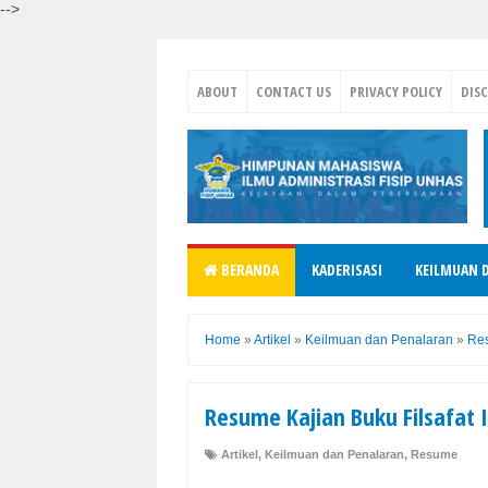
-->
ABOUT
CONTACT US
PRIVACY POLICY
DIS
BERANDA
KADERISASI
KEILMUAN 
Home
»
Artikel
»
Keilmuan dan Penalaran
»
Re
Resume Kajian Buku Filsafat 
Artikel
,
Keilmuan dan Penalaran
,
Resume