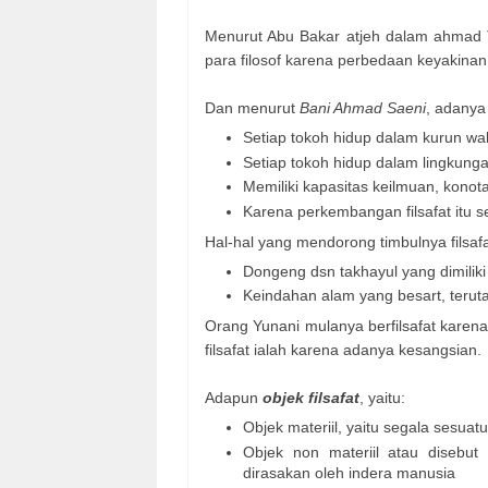
Menurut Abu Bakar atjeh dalam ahmad T
para filosof karena perbedaan keyakinan
Dan menurut
Bani Ahmad Saeni
, adanya
Setiap tokoh hidup dalam kurun wa
Setiap tokoh hidup dalam lingkung
Memiliki kapasitas keilmuan, konot
Karena perkembangan filsafat itu se
Hal-hal yang mendorong timbulnya filsafa
Dongeng dsn takhayul yang dimilik
Keindahan alam yang besart, teru
Orang Yunani mulanya berfilsafat karen
filsafat ialah karena adanya kesangsian.
Adapun
objek filsafat
, yaitu:
Objek materiil, yaitu segala sesuat
Objek non materiil atau disebut 
dirasakan oleh indera manusia