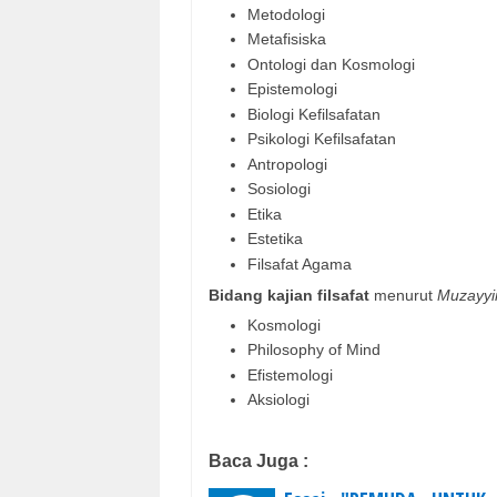
Metodologi
Metafisiska
Ontologi dan Kosmologi
Epistemologi
Biologi Kefilsafatan
Psikologi Kefilsafatan
Antropologi
Sosiologi
Etika
Estetika
Filsafat Agama
Bidang kajian filsafat
menurut
Muzayyin
Kosmologi
Philosophy of Mind
Efistemologi
Aksiologi
Baca Juga :