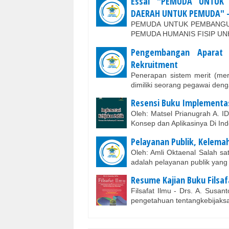
Essai "PEMUDA UNTUK
DAERAH UNTUK PEMUDA" - 
PEMUDA UNTUK PEMBANGU
PEMUDA HUMANIS FISIP UNHA
Pengembangan Aparat B
Rekruitment
Penerapan sistem merit (mer
dimiliki seorang pegawai den
Resensi Buku Implementas
Oleh: Matsel Prianugrah A. 
Konsep dan Aplikasinya Di I
Pelayanan Publik, Kelema
Oleh: Amli Oktaenal Salah sa
adalah pelayanan publik yang
Resume Kajian Buku Filsaf
Filsafat Ilmu - Drs. A. Susa
pengetahuan tentangkebijak