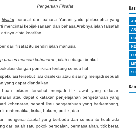
Pengertian Filsafat
Kat
a
filsafat
berasal dari bahasa Yunani yaitu philosophia yang
AD
rti mencintai kebijaksanaan dan bahasa Arabnya ialah falsafah
AR
artinya cinta kearifan.
D
r dari filsafat itu sendiri ialah manusia
KE
L
p proses mencari kebenaran
, ialah sebagai berikut:
MI
pekulasi dengan pemikiran tentang semua hal
SE
 spekulasi tersebut lalu diseleksi atau disaring menjadi sebuah
ran yang dapat diandalkan
Kam
 buah pikiran tersebut menjadi titik awal yang didasari
naran atau dapat dikatakan penjelajahan pengetahuan yang
sari kebenaran, seperti ilmu pengetahuan yang berkembang,
ti: matematika, fisika, hukum, politik, dsb.
usan mengenai
filsafat
yang berbeda dan semua itu tidak ada
g dari salah satu pokok persoalan, permasalahan, titik berat,