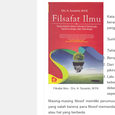
Kat
bera
yang 
Sumbe
Taha
Bers
Dari
piki
Lalu
kebe
dida
Filsafat Ilmu - Drs. A. Susanto, M.Pd
seper
Masing-masing filosof memiliki perum
yang salah karena para filosof memandan
atau hal yang berbeda.