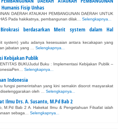
 PEMBANGUNAN DAERAH ATAUKAH PEMBANGUNAN
Humanis Fisip Unhas
NAN DAERAH ATAUKAH PEMBANGUNAN DAERAH UNTUK
S Pada hakikatnya, pembangunan dilak…
Selengkapnya...
irokrasi berdasarkan Merit system dalam Hal
it system) yaitu adanya kesesuaian antara kecakapan yang
gan jabatan yang …
Selengkapnya...
i Kebijakan Publik
IDENTITAS BUKUJudul Buku : Implementasi Kebijakan Publik –
ndonesiaPen…
Selengkapnya...
han Indonesia
tu fungsi pemerintahan yang kini semakin disorot masyarakat
 diselenggarakan oleh …
Selengkapnya...
at Ilmu Drs. A. Susanto, M.Pd Bab 2
nto, M.Pd Bab 2 A. Hakekat Ilmu & Pengetahuan Filsafat ialah
sanaan sebaga…
Selengkapnya...