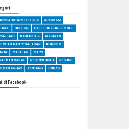
egori
MINISTRATION FAIR 2018
ADVOKASI
TIKEL
BULETIN
CALL FOR CONFERENCE
OWNLOAD
KADERISASI
KEGIATAN
ILMUAN DAN PENALARAN
KOMINFO
OMBA
MAJALAH
MARS
NAT DAN BAKAT
RESENSI BUKU
RESUME
PUTAR UNHAS
TENTANG
UNHAS
i di Facebook