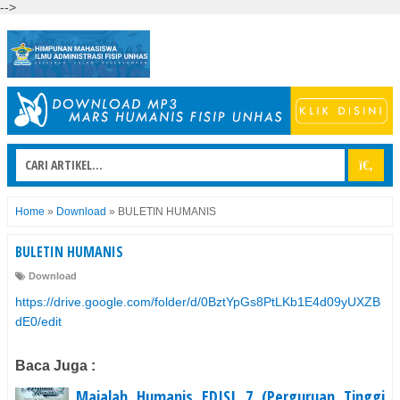
-->
Home
»
Download
»
BULETIN HUMANIS
BULETIN HUMANIS
Download
https://drive.google.com/folder/d/0BztYpGs8PtLKb1E4d09yUXZB
dE0/edit
Baca Juga :
Majalah Humanis EDISI 7 (Perguruan Tinggi