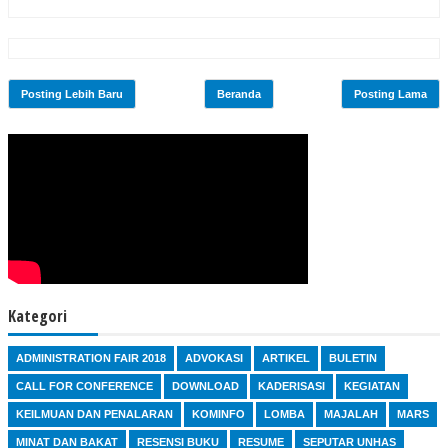
Posting Lebih Baru
Beranda
Posting Lama
Kategori
ADMINISTRATION FAIR 2018
ADVOKASI
ARTIKEL
BULETIN
CALL FOR CONFERENCE
DOWNLOAD
KADERISASI
KEGIATAN
KEILMUAN DAN PENALARAN
KOMINFO
LOMBA
MAJALAH
MARS
MINAT DAN BAKAT
RESENSI BUKU
RESUME
SEPUTAR UNHAS