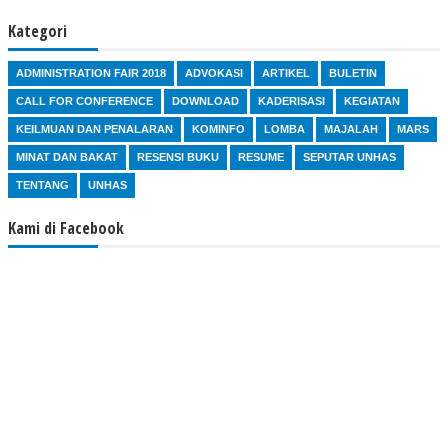
Kategori
ADMINISTRATION FAIR 2018
ADVOKASI
ARTIKEL
BULETIN
CALL FOR CONFERENCE
DOWNLOAD
KADERISASI
KEGIATAN
KEILMUAN DAN PENALARAN
KOMINFO
LOMBA
MAJALAH
MARS
MINAT DAN BAKAT
RESENSI BUKU
RESUME
SEPUTAR UNHAS
TENTANG
UNHAS
Kami di Facebook