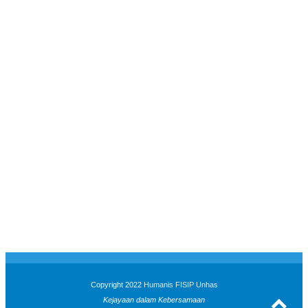
Copyright 2022
Humanis FISIP Unhas
Kejayaan dalam Kebersamaan