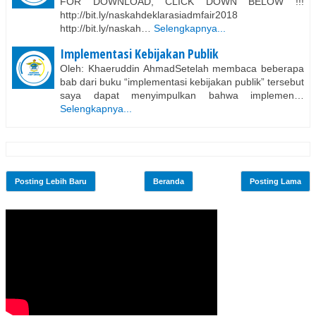
FOR DOWNLOAD, CLICK DOWN BELOW !!!
http://bit.ly/naskahdeklarasiadmfair2018
http://bit.ly/naskah…
Selengkapnya...
Implementasi Kebijakan Publik
Oleh: Khaeruddin AhmadSetelah membaca beberapa
bab dari buku “implementasi kebijakan publik” tersebut
saya dapat menyimpulkan bahwa implemen…
Selengkapnya...
Posting Lebih Baru
Beranda
Posting Lama