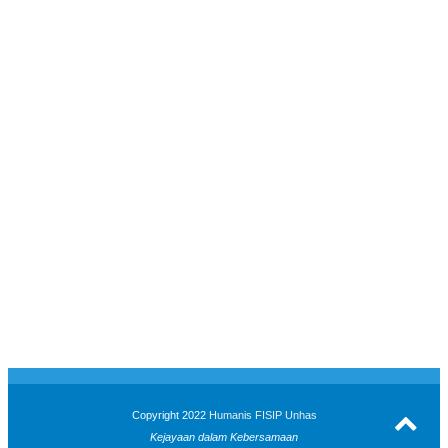
Copyright 2022
Humanis FISIP Unhas
Kejayaan dalam Kebersamaan