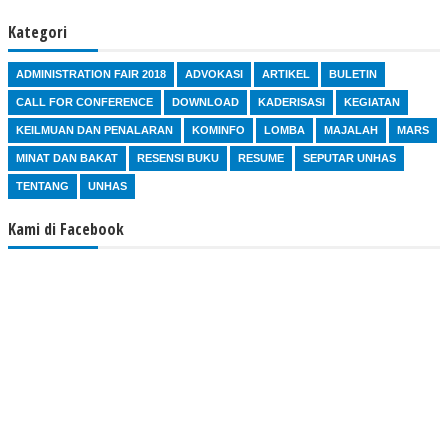
Kategori
ADMINISTRATION FAIR 2018
ADVOKASI
ARTIKEL
BULETIN
CALL FOR CONFERENCE
DOWNLOAD
KADERISASI
KEGIATAN
KEILMUAN DAN PENALARAN
KOMINFO
LOMBA
MAJALAH
MARS
MINAT DAN BAKAT
RESENSI BUKU
RESUME
SEPUTAR UNHAS
TENTANG
UNHAS
Kami di Facebook