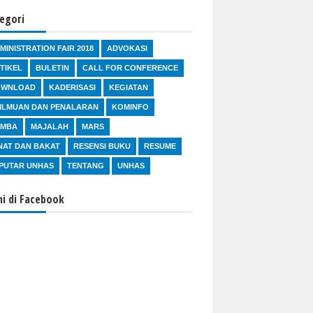
egori
MINISTRATION FAIR 2018
ADVOKASI
TIKEL
BULETIN
CALL FOR CONFERENCE
OWNLOAD
KADERISASI
KEGIATAN
ILMUAN DAN PENALARAN
KOMINFO
OMBA
MAJALAH
MARS
NAT DAN BAKAT
RESENSI BUKU
RESUME
PUTAR UNHAS
TENTANG
UNHAS
i di Facebook