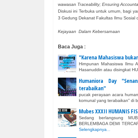
wawasan
Traceability; Ensuring Accounta
Diskusi ini Terbuka untuk umum, bagi ya
3 Gedung Dekanat Fakultas Ilmu Sosial d
Kejayaan Dalam Kebersamaan
Baca Juga :
"Karena Mahasiswa bukan 
Himpunan Mahasiswa Ilmu Admi
Hasanuddin atau disingkat
Humaniora Day "Senan
terabaikan"
pucak perayaan acara humani
komunal yang terabaikan" di 
Mubes XXXII HUMANIS FI
Sedang berlangsung MUB
BERLEMBAGA DEMI TERCAP
Selengkapnya...