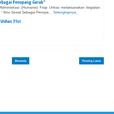
 Sebagai Penopang Gerak"
ministrasi (Humanis) Fisip Unhas melaksanakan keg­iatan
 ”.Ilmu Sosial Sebagai ­Penopa…
Selengkapnya...
 Unhas 31st
Beranda
Posting Lama