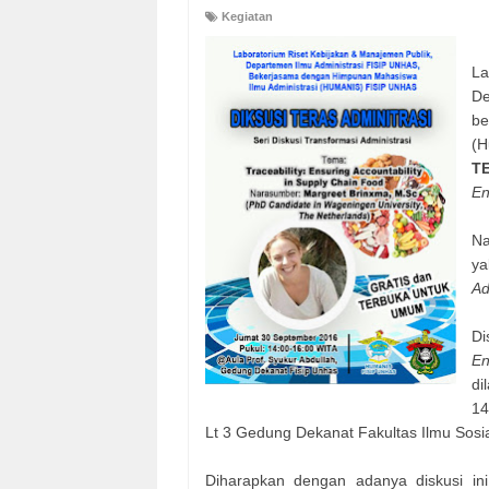
Kegiatan
L
De
be
(H
T
En
N
y
Ad
Di
En
di
14
Lt 3 Gedung Dekanat Fakultas Ilmu Sosial
Diharapkan dengan adanya diskusi i