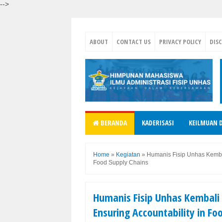
-->
ABOUT
CONTACT US
PRIVACY POLICY
DIS
BERANDA
KADERISASI
KEILMUAN 
Home
»
Kegiatan
»
Humanis Fisip Unhas Kembali
Food Supply Chains
Humanis Fisip Unhas Kembali 
Ensuring Accountability in Fo