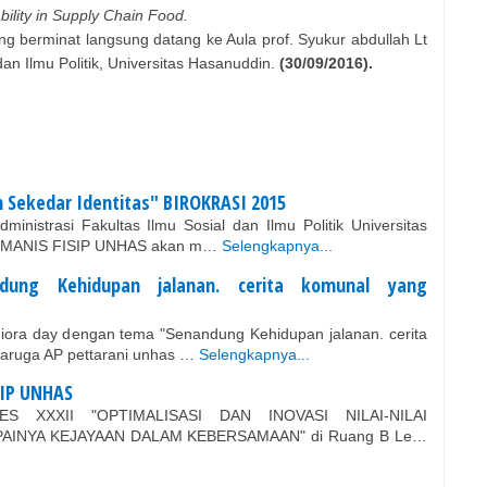
bility in Supply Chain Food.
ng berminat langsung datang ke Aula prof. Syukur abdullah Lt
an Ilmu Politik, Universitas Hasanuddin.
(30/09/2016).
Sekedar Identitas" BIROKRASI 2015
nistrasi Fakultas Ilmu Sosial dan Ilmu Politik Universitas
 HUMANIS FISIP UNHAS akan m…
Selengkapnya...
dung Kehidupan jalanan. cerita komunal yang
ora day dengan tema "Senandung Kehidupan jalanan. cerita
baruga AP pettarani unhas …
Selengkapnya...
SIP UNHAS
ES XXXII "OPTIMALISASI DAN INOVASI NILAI-NILAI
AINYA KEJAYAAN DALAM KEBERSAMAAN" di Ruang B Le…