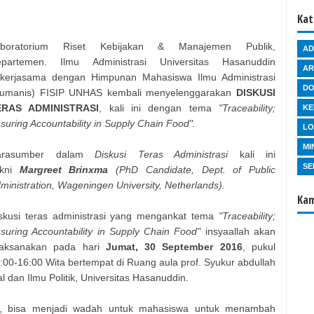
Kat
aboratorium Riset Kebijakan & Manajemen Publik,
AD
partemen. Ilmu Administrasi Universitas Hasanuddin
AR
kerjasama dengan Himpunan Mahasiswa Ilmu Administrasi
D
umanis) FISIP UNHAS kembali menyelenggarakan
DISKUSI
ERAS ADMINISTRASI
, kali ini dengan tema
"Traceability;
KE
suring Accountability in Supply Chain Food".
L
MI
arasumber dalam
Diskusi Teras Administrasi
kali ini
SE
akni
Margreet Brinxma
(PhD Candidate, Dept. of Public
ministration, Wageningen University, Netherlands).
Kam
skusi teras administrasi yang mengankat tema
"Traceability;
suring Accountability in Supply Chain Food"
insyaallah akan
laksanakan pada hari
Jumat, 30 September 2016
, pukul
:00-16:00 Wita bertempat di Ruang aula prof. Syukur abdullah
 dan Ilmu Politik, Universitas Hasanuddin.
ni, bisa menjadi wadah untuk mahasiswa untuk menambah